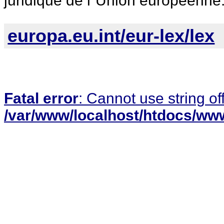
juridique de l´Union européenne
europa.eu.int/eur-lex/lex
Fatal error
: Cannot use string of
/var/www/localhost/htdocs/www