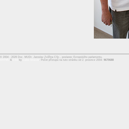
© 2004 - 2026 Doc. MUDr. Jaroslav Zvěřina CSc., poslanec Evropského parlamentu,
XHTML
&
CSS
by
Lubor Mrázek
. Počet přístupů na tuto stránku od 2. prosince 2004:
9670688