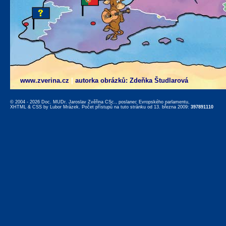
www.zverina.cz
|
autorka obrázků: Zdeňka Študlarová
© 2004 - 2026 Doc. MUDr. Jaroslav Zvěřina CSc., poslanec Evropského parlamentu,
XHTML
&
CSS
by
Lubor Mrázek
. Počet přístupů na tuto stránku od 13. března 2009:
397891110