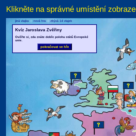
Klikněte na správné umístění zobraze
jiná vlajka
|
nová hra
|
zbývá 14 vlajek
Kvíz Jaroslava Zvěřiny
Ověřte si, zda znáte dobře polohu států Evropské
unie.