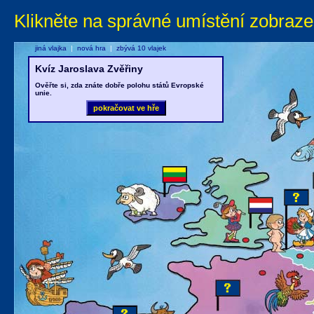
Klikněte na správné umístění zobraze
jiná vlajka
|
nová hra
|
zbývá 10 vlajek
Kvíz Jaroslava Zvěřiny
Ověřte si, zda znáte dobře polohu států Evropské
unie.