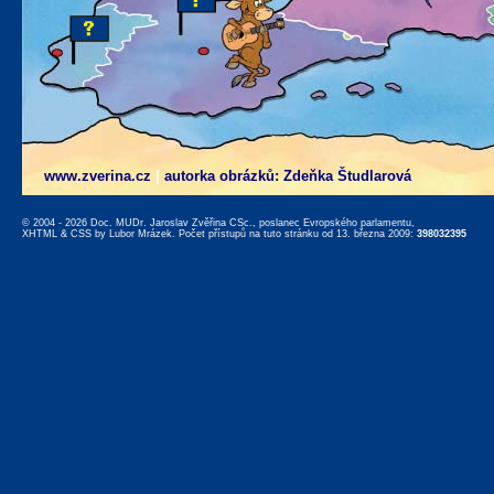
www.zverina.cz
|
autorka obrázků: Zdeňka Študlarová
© 2004 - 2026 Doc. MUDr. Jaroslav Zvěřina CSc., poslanec Evropského parlamentu,
XHTML
&
CSS
by
Lubor Mrázek
. Počet přístupů na tuto stránku od 13. března 2009:
398032395