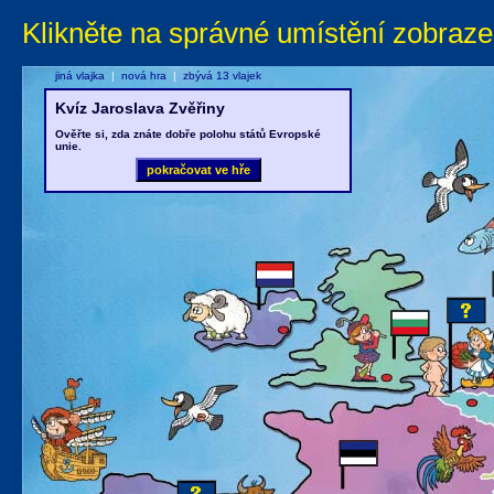
Klikněte na správné umístění zobraze
jiná vlajka
|
nová hra
|
zbývá 13 vlajek
Kvíz Jaroslava Zvěřiny
Ověřte si, zda znáte dobře polohu států Evropské
unie.