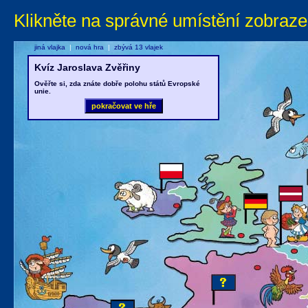
Klikněte na správné umístění zobraze
jiná vlajka
|
nová hra
|
zbývá 13 vlajek
Kvíz Jaroslava Zvěřiny
Ověřte si, zda znáte dobře polohu států Evropské
unie.