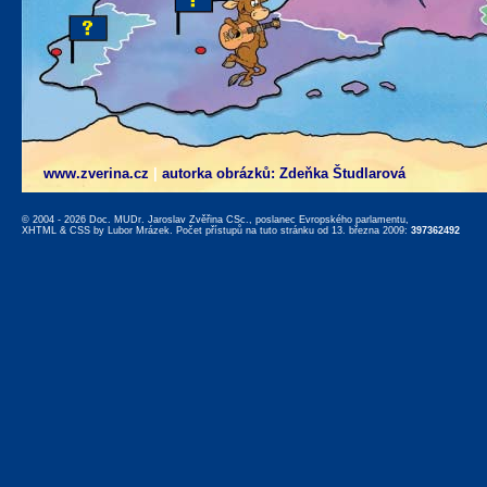
www.zverina.cz
|
autorka obrázků: Zdeňka Študlarová
© 2004 - 2026 Doc. MUDr. Jaroslav Zvěřina CSc., poslanec Evropského parlamentu,
XHTML
&
CSS
by
Lubor Mrázek
. Počet přístupů na tuto stránku od 13. března 2009:
397362492