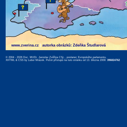
www.zverina.cz
|
autorka obrázků: Zdeňka Študlarová
© 2004 - 2026 Doc. MUDr. Jaroslav Zvěřina CSc., poslanec Evropského parlamentu,
XHTML
&
CSS
by
Lubor Mrázek
. Počet přístupů na tuto stránku od 13. března 2009:
396824762