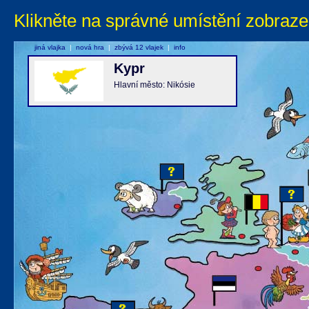
Klikněte na správné umístění zobraze
jiná vlajka
|
nová hra
|
zbývá 12 vlajek
|
info
Kypr
Hlavní město: Nikósie