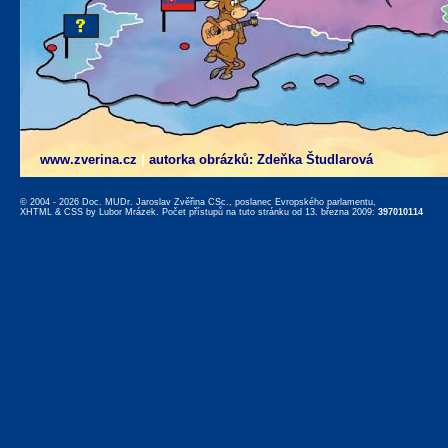
www.zverina.cz
|
autorka obrázků: Zdeňka Študlarová
© 2004 - 2026 Doc. MUDr. Jaroslav Zvěřina CSc., poslanec Evropského parlamentu,
XHTML
&
CSS
by
Lubor Mrázek
. Počet přístupů na tuto stránku od 13. března 2009:
397010114