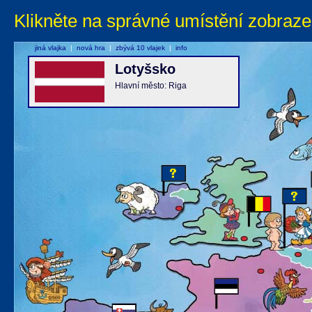
Klikněte na správné umístění zobraze
jiná vlajka
|
nová hra
|
zbývá 10 vlajek
|
info
Lotyšsko
Hlavní město: Riga