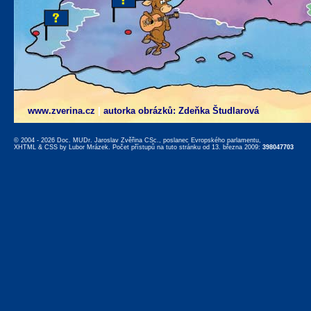
www.zverina.cz
|
autorka obrázků: Zdeňka Študlarová
© 2004 - 2026 Doc. MUDr. Jaroslav Zvěřina CSc., poslanec Evropského parlamentu,
XHTML
&
CSS
by
Lubor Mrázek
. Počet přístupů na tuto stránku od 13. března 2009:
398047703