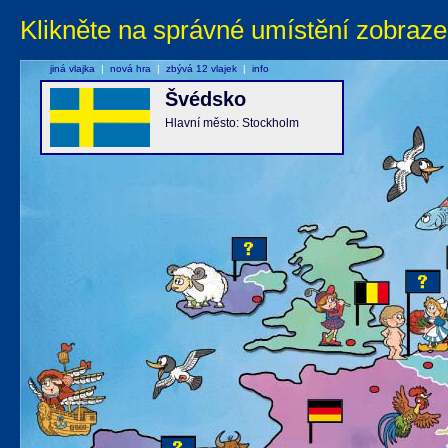
Klikněte na správné umístění zobraze
jiná vlajka
|
nová hra
|
zbývá 12 vlajek
|
info
Švédsko
Hlavní město: Stockholm