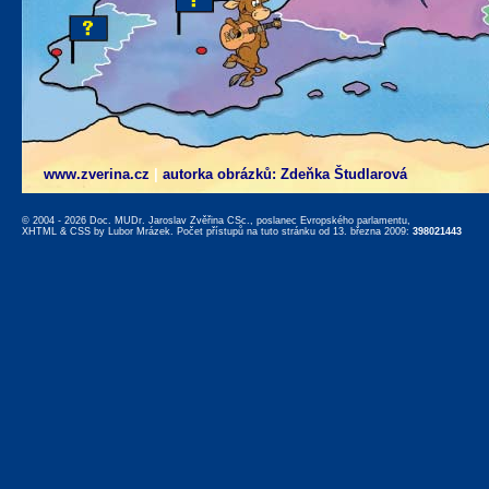
www.zverina.cz
|
autorka obrázků: Zdeňka Študlarová
© 2004 - 2026 Doc. MUDr. Jaroslav Zvěřina CSc., poslanec Evropského parlamentu,
XHTML
&
CSS
by
Lubor Mrázek
. Počet přístupů na tuto stránku od 13. března 2009:
398021443