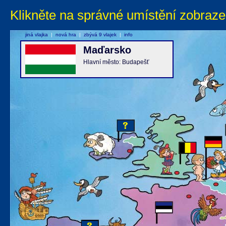
Klikněte na správné umístění zobraze
jiná vlajka
|
nová hra
|
zbývá 9 vlajek
|
info
Maďarsko
Hlavní město: Budapešť