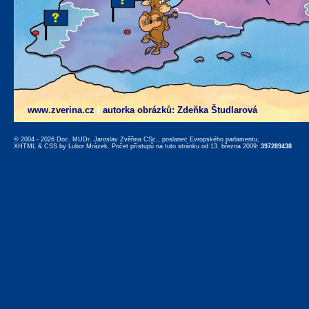
www.zverina.cz
|
autorka obrázků: Zdeňka Študlarová
© 2004 - 2026 Doc. MUDr. Jaroslav Zvěřina CSc., poslanec Evropského parlamentu,
XHTML
&
CSS
by
Lubor Mrázek
. Počet přístupů na tuto stránku od 13. března 2009:
397289438