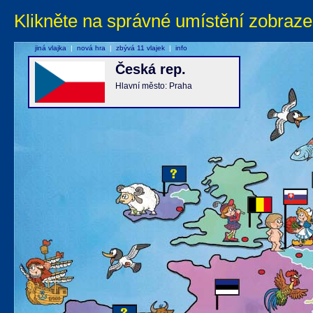
Klikněte na správné umístění zobraze
jiná vlajka
|
nová hra
|
zbývá 11 vlajek
|
info
Česká rep.
Hlavní město: Praha