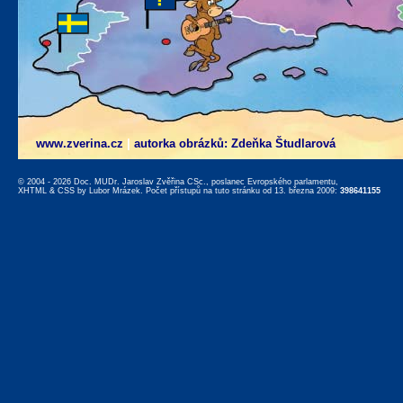
www.zverina.cz
|
autorka obrázků: Zdeňka Študlarová
© 2004 - 2026 Doc. MUDr. Jaroslav Zvěřina CSc., poslanec Evropského parlamentu,
XHTML
&
CSS
by
Lubor Mrázek
. Počet přístupů na tuto stránku od 13. března 2009:
398641155