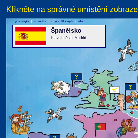
Klikněte na správné umístění zobraze
jiná vlajka
|
nová hra
|
zbývá 10 vlajek
|
info
Španělsko
Hlavní město: Madrid