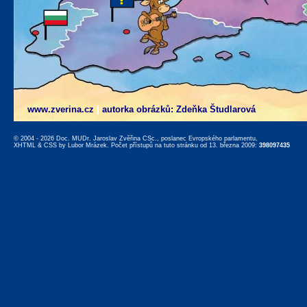
www.zverina.cz
|
autorka obrázků: Zdeňka Študlarová
© 2004 - 2026 Doc. MUDr. Jaroslav Zvěřina CSc., poslanec Evropského parlamentu,
XHTML
&
CSS
by
Lubor Mrázek
. Počet přístupů na tuto stránku od 13. března 2009:
398097435