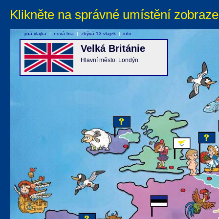
Klikněte na správné umístění zobraze
jiná vlajka
|
nová hra
|
zbývá 13 vlajek
|
info
Velká Británie
Hlavní město: Londýn