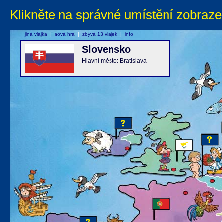
Klikněte na správné umístění zobraze
jiná vlajka
|
nová hra
|
zbývá 13 vlajek
|
info
Slovensko
Hlavní město: Bratislava