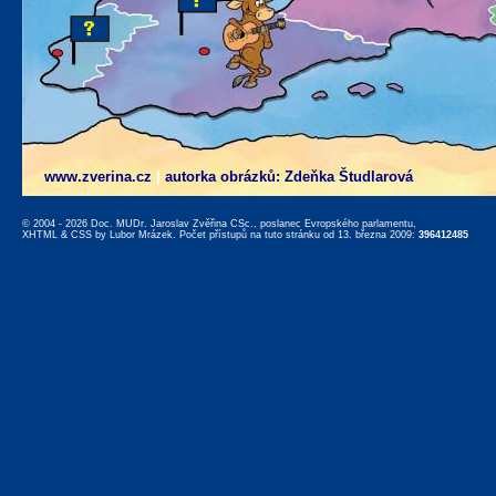
www.zverina.cz
|
autorka obrázků: Zdeňka Študlarová
© 2004 - 2026 Doc. MUDr. Jaroslav Zvěřina CSc., poslanec Evropského parlamentu,
XHTML
&
CSS
by
Lubor Mrázek
. Počet přístupů na tuto stránku od 13. března 2009:
396412485