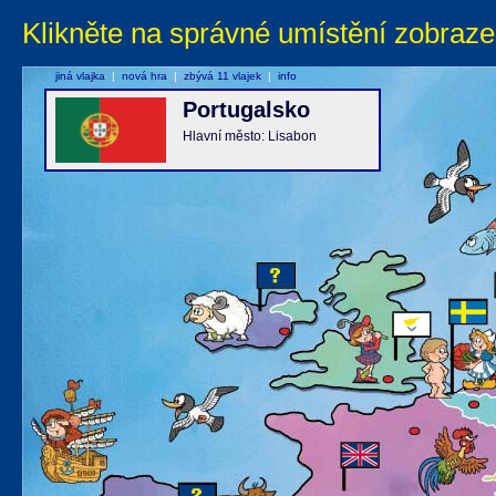
Klikněte na správné umístění zobraze
jiná vlajka
|
nová hra
|
zbývá 11 vlajek
|
info
Portugalsko
Hlavní město: Lisabon