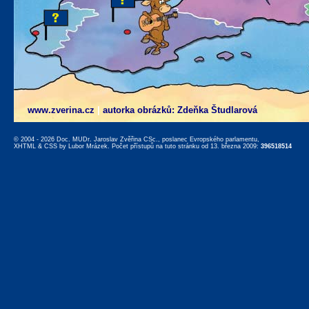
www.zverina.cz
|
autorka obrázků: Zdeňka Študlarová
© 2004 - 2026 Doc. MUDr. Jaroslav Zvěřina CSc., poslanec Evropského parlamentu,
XHTML
&
CSS
by
Lubor Mrázek
. Počet přístupů na tuto stránku od 13. března 2009:
396518514