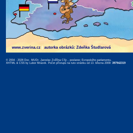
www.zverina.cz
|
autorka obrázků: Zdeňka Študlarová
© 2004 - 2026 Doc. MUDr. Jaroslav Zvěřina CSc., poslanec Evropského parlamentu,
XHTML
&
CSS
by
Lubor Mrázek
. Počet přístupů na tuto stránku od 13. března 2009:
397942319