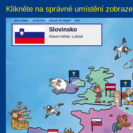
Klikněte na správné umístění zobraze
jiná vlajka
|
nová hra
|
zbývá 14 vlajek
|
info
Slovinsko
Hlavní město: Lublaň