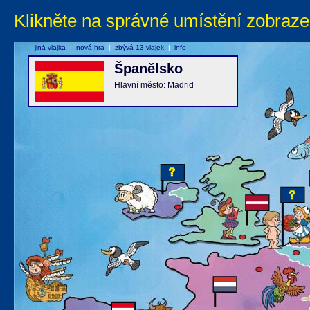
Klikněte na správné umístění zobraze
jiná vlajka
|
nová hra
|
zbývá 13 vlajek
|
info
Španělsko
Hlavní město: Madrid