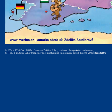
www.zverina.cz
|
autorka obrázků: Zdeňka Študlarová
© 2004 - 2026 Doc. MUDr. Jaroslav Zvěřina CSc., poslanec Evropského parlamentu,
XHTML
&
CSS
by
Lubor Mrázek
. Počet přístupů na tuto stránku od 13. března 2009:
398130596