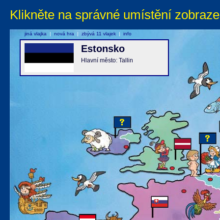
Klikněte na správné umístění zobraze
jiná vlajka
|
nová hra
|
zbývá 11 vlajek
|
info
Estonsko
Hlavní město: Tallin