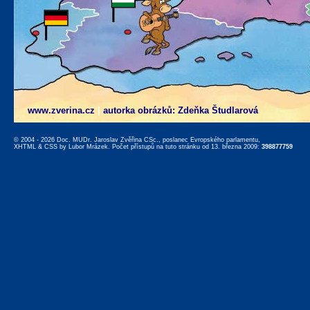
www.zverina.cz
|
autorka obrázků: Zdeňka Študlarová
© 2004 - 2026 Doc. MUDr. Jaroslav Zvěřina CSc., poslanec Evropského parlamentu,
XHTML
&
CSS
by
Lubor Mrázek
. Počet přístupů na tuto stránku od 13. března 2009:
398877759