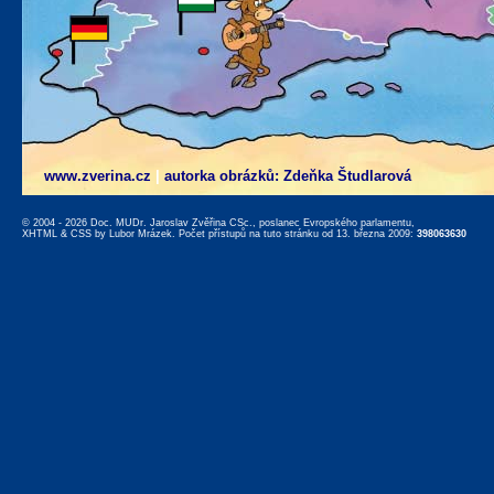
www.zverina.cz
|
autorka obrázků: Zdeňka Študlarová
© 2004 - 2026 Doc. MUDr. Jaroslav Zvěřina CSc., poslanec Evropského parlamentu,
XHTML
&
CSS
by
Lubor Mrázek
. Počet přístupů na tuto stránku od 13. března 2009:
398063630