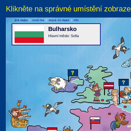
Klikněte na správné umístění zobraze
jiná vlajka
|
nová hra
|
zbývá 14 vlajek
|
info
Bulharsko
Hlavní město: Sofia