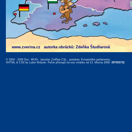
www.zverina.cz
|
autorka obrázků: Zdeňka Študlarová
© 2004 - 2026 Doc. MUDr. Jaroslav Zvěřina CSc., poslanec Evropského parlamentu,
XHTML
&
CSS
by
Lubor Mrázek
. Počet přístupů na tuto stránku od 13. března 2009:
397093732