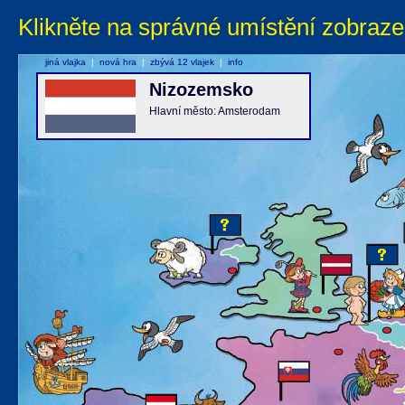
Klikněte na správné umístění zobraze
jiná vlajka
|
nová hra
|
zbývá 12 vlajek
|
info
Nizozemsko
Hlavní město: Amsterodam