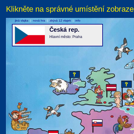
Klikněte na správné umístění zobraze
jiná vlajka
|
nová hra
|
zbývá 12 vlajek
|
info
Česká rep.
Hlavní město: Praha