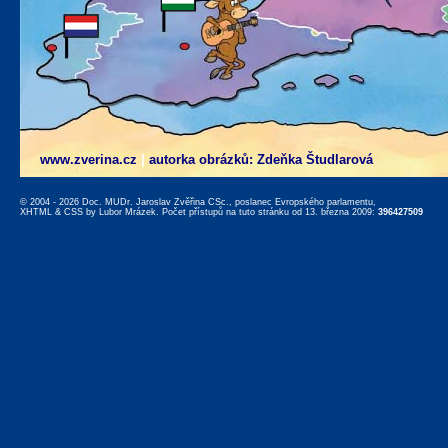
www.zverina.cz
|
autorka obrázků: Zdeňka Študlarová
© 2004 - 2026 Doc. MUDr. Jaroslav Zvěřina CSc., poslanec Evropského parlamentu,
XHTML
&
CSS
by
Lubor Mrázek
. Počet přístupů na tuto stránku od 13. března 2009:
396427509