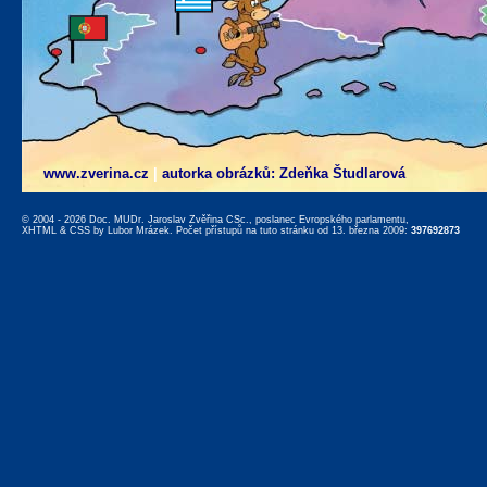
www.zverina.cz
|
autorka obrázků: Zdeňka Študlarová
© 2004 - 2026 Doc. MUDr. Jaroslav Zvěřina CSc., poslanec Evropského parlamentu,
XHTML
&
CSS
by
Lubor Mrázek
. Počet přístupů na tuto stránku od 13. března 2009:
397692873