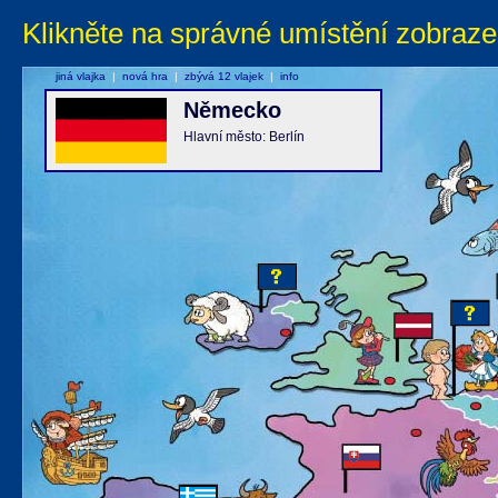
Klikněte na správné umístění zobraze
jiná vlajka
|
nová hra
|
zbývá 12 vlajek
|
info
Německo
Hlavní město: Berlín