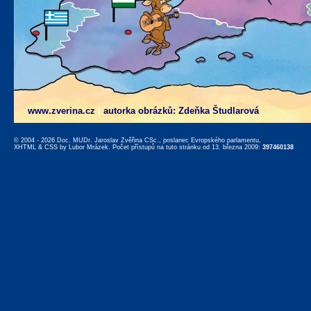
www.zverina.cz
|
autorka obrázků: Zdeňka Študlarová
© 2004 - 2026 Doc. MUDr. Jaroslav Zvěřina CSc., poslanec Evropského parlamentu,
XHTML
&
CSS
by
Lubor Mrázek
. Počet přístupů na tuto stránku od 13. března 2009:
397460138