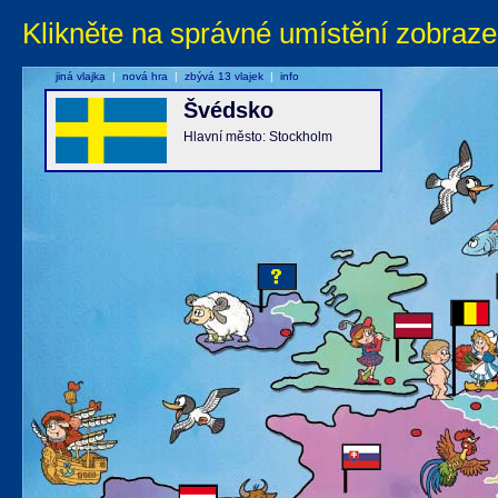
Klikněte na správné umístění zobraze
jiná vlajka
|
nová hra
|
zbývá 13 vlajek
|
info
Švédsko
Hlavní město: Stockholm