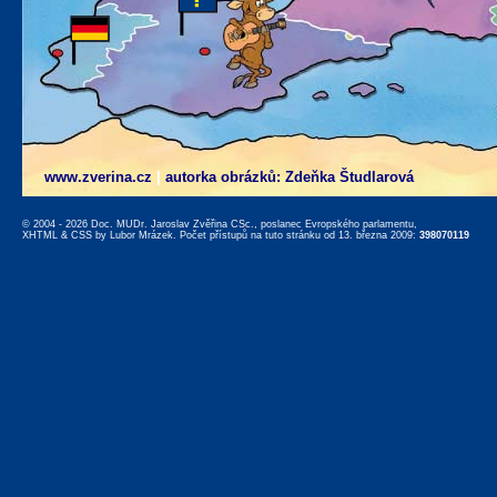
www.zverina.cz
|
autorka obrázků: Zdeňka Študlarová
© 2004 - 2026 Doc. MUDr. Jaroslav Zvěřina CSc., poslanec Evropského parlamentu,
XHTML
&
CSS
by
Lubor Mrázek
. Počet přístupů na tuto stránku od 13. března 2009:
398070119