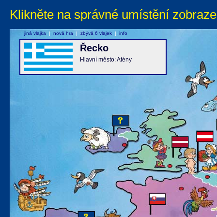
Klikněte na správné umístění zobraze
jiná vlajka
|
nová hra
|
zbývá 6 vlajek
|
info
Řecko
Hlavní město: Atény