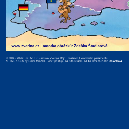
www.zverina.cz
|
autorka obrázků: Zdeňka Študlarová
© 2004 - 2026 Doc. MUDr. Jaroslav Zvěřina CSc., poslanec Evropského parlamentu,
XHTML
&
CSS
by
Lubor Mrázek
. Počet přístupů na tuto stránku od 13. března 2009:
396428674