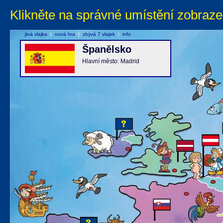
Klikněte na správné umístění zobraze
jiná vlajka
|
nová hra
|
zbývá 7 vlajek
|
info
Španělsko
Hlavní město: Madrid