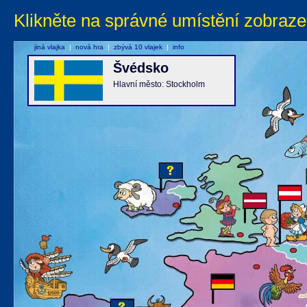
Klikněte na správné umístění zobraze
jiná vlajka
|
nová hra
|
zbývá 10 vlajek
|
info
Švédsko
Hlavní město: Stockholm