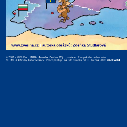
www.zverina.cz
|
autorka obrázků: Zdeňka Študlarová
© 2004 - 2026 Doc. MUDr. Jaroslav Zvěřina CSc., poslanec Evropského parlamentu,
XHTML
&
CSS
by
Lubor Mrázek
. Počet přístupů na tuto stránku od 13. března 2009:
397084994