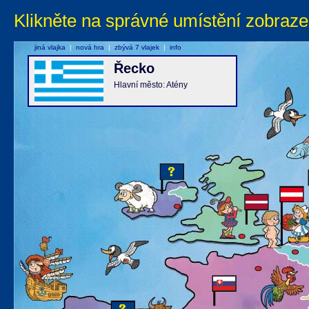
Klikněte na správné umístění zobraze
jiná vlajka
|
nová hra
|
zbývá 7 vlajek
|
info
Řecko
Hlavní město: Atény