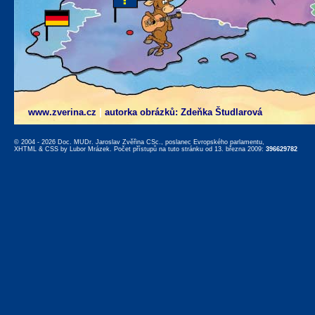
www.zverina.cz
|
autorka obrázků: Zdeňka Študlarová
© 2004 - 2026 Doc. MUDr. Jaroslav Zvěřina CSc., poslanec Evropského parlamentu,
XHTML
&
CSS
by
Lubor Mrázek
. Počet přístupů na tuto stránku od 13. března 2009:
396629782