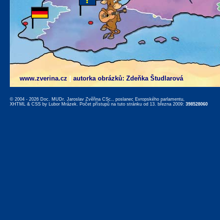
www.zverina.cz
|
autorka obrázků: Zdeňka Študlarová
© 2004 - 2026 Doc. MUDr. Jaroslav Zvěřina CSc., poslanec Evropského parlamentu,
XHTML
&
CSS
by
Lubor Mrázek
. Počet přístupů na tuto stránku od 13. března 2009:
398528060