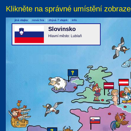
Klikněte na správné umístění zobraze
jiná vlajka
|
nová hra
|
zbývá 7 vlajek
|
info
Slovinsko
Hlavní město: Lublaň