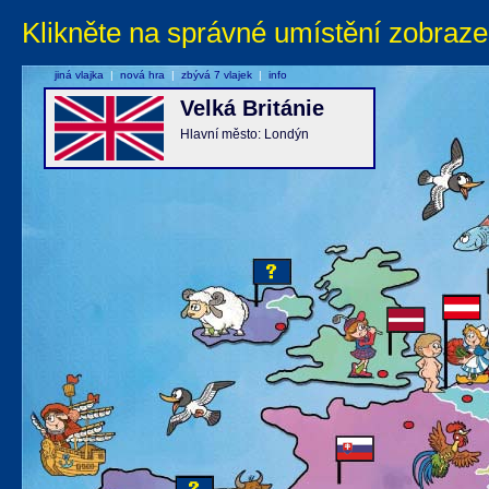
Klikněte na správné umístění zobraze
jiná vlajka
|
nová hra
|
zbývá 7 vlajek
|
info
Velká Británie
Hlavní město: Londýn