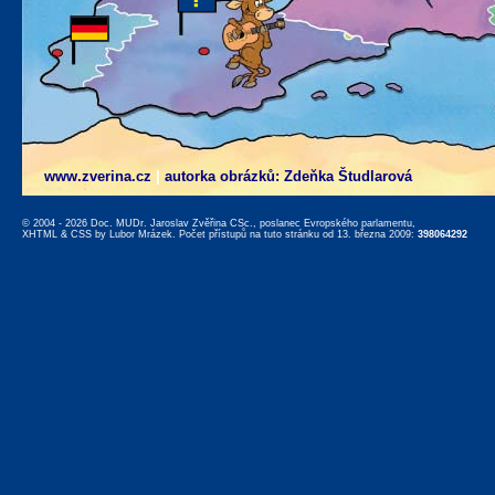
www.zverina.cz
|
autorka obrázků: Zdeňka Študlarová
© 2004 - 2026 Doc. MUDr. Jaroslav Zvěřina CSc., poslanec Evropského parlamentu,
XHTML
&
CSS
by
Lubor Mrázek
. Počet přístupů na tuto stránku od 13. března 2009:
398064292