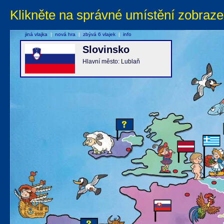
Klikněte na správné umístění zobraze
jiná vlajka
|
nová hra
|
zbývá 6 vlajek
|
info
Slovinsko
Hlavní město: Lublaň