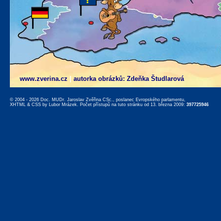
www.zverina.cz
|
autorka obrázků: Zdeňka Študlarová
© 2004 - 2026 Doc. MUDr. Jaroslav Zvěřina CSc., poslanec Evropského parlamentu,
XHTML
&
CSS
by
Lubor Mrázek
. Počet přístupů na tuto stránku od 13. března 2009:
397725946