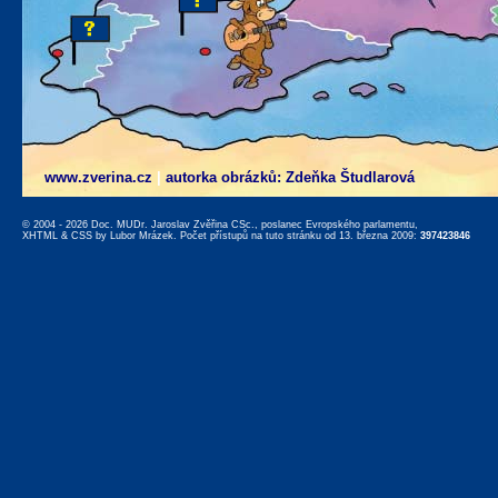
www.zverina.cz
|
autorka obrázků: Zdeňka Študlarová
© 2004 - 2026 Doc. MUDr. Jaroslav Zvěřina CSc., poslanec Evropského parlamentu,
XHTML
&
CSS
by
Lubor Mrázek
. Počet přístupů na tuto stránku od 13. března 2009:
397423846