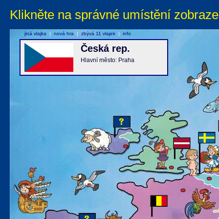
Klikněte na správné umístění zobraze
jiná vlajka
|
nová hra
|
zbývá 11 vlajek
|
info
Česká rep.
Hlavní město: Praha