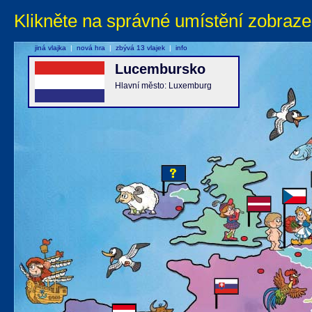
Klikněte na správné umístění zobraze
jiná vlajka
|
nová hra
|
zbývá 13 vlajek
|
info
Lucembursko
Hlavní město: Luxemburg