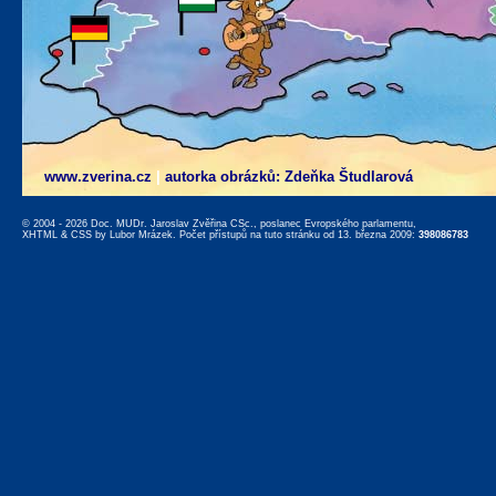
www.zverina.cz
|
autorka obrázků: Zdeňka Študlarová
© 2004 - 2026 Doc. MUDr. Jaroslav Zvěřina CSc., poslanec Evropského parlamentu,
XHTML
&
CSS
by
Lubor Mrázek
. Počet přístupů na tuto stránku od 13. března 2009:
398086783