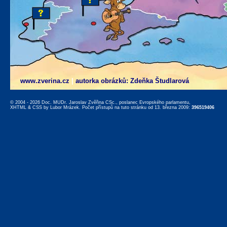
www.zverina.cz
|
autorka obrázků: Zdeňka Študlarová
© 2004 - 2026 Doc. MUDr. Jaroslav Zvěřina CSc., poslanec Evropského parlamentu,
XHTML
&
CSS
by
Lubor Mrázek
. Počet přístupů na tuto stránku od 13. března 2009:
396519406