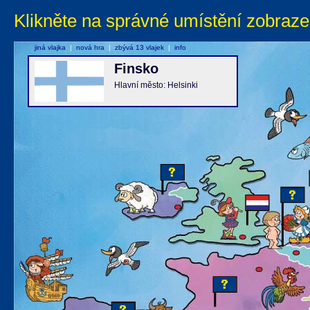
Klikněte na správné umístění zobraze
jiná vlajka
|
nová hra
|
zbývá 13 vlajek
|
info
Finsko
Hlavní město: Helsinki