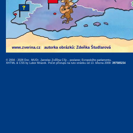
www.zverina.cz
|
autorka obrázků: Zdeňka Študlarová
© 2004 - 2026 Doc. MUDr. Jaroslav Zvěřina CSc., poslanec Evropského parlamentu,
XHTML
&
CSS
by
Lubor Mrázek
. Počet přístupů na tuto stránku od 13. března 2009:
397585234