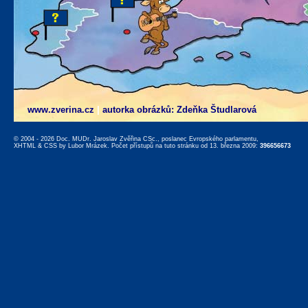
www.zverina.cz
|
autorka obrázků: Zdeňka Študlarová
© 2004 - 2026 Doc. MUDr. Jaroslav Zvěřina CSc., poslanec Evropského parlamentu,
XHTML
&
CSS
by
Lubor Mrázek
. Počet přístupů na tuto stránku od 13. března 2009:
396656673