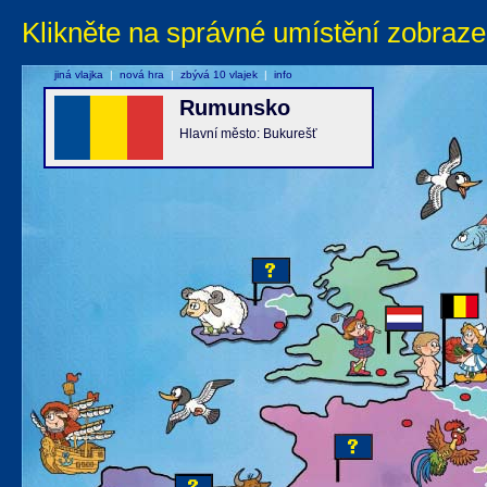
Klikněte na správné umístění zobraze
jiná vlajka
|
nová hra
|
zbývá 10 vlajek
|
info
Rumunsko
Hlavní město: Bukurešť