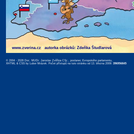
www.zverina.cz
|
autorka obrázků: Zdeňka Študlarová
© 2004 - 2026 Doc. MUDr. Jaroslav Zvěřina CSc., poslanec Evropského parlamentu,
XHTML
&
CSS
by
Lubor Mrázek
. Počet přístupů na tuto stránku od 13. března 2009:
396956845