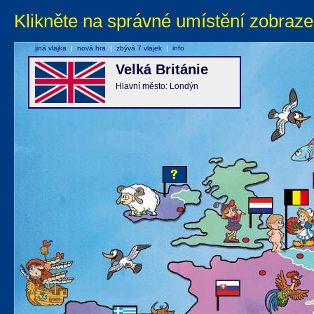
Klikněte na správné umístění zobraze
jiná vlajka
|
nová hra
|
zbývá 7 vlajek
|
info
Velká Británie
Hlavní město: Londýn