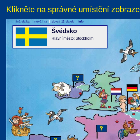
Klikněte na správné umístění zobraze
jiná vlajka
|
nová hra
|
zbývá 11 vlajek
|
info
Švédsko
Hlavní město: Stockholm