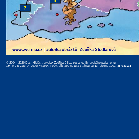
www.zverina.cz
|
autorka obrázků: Zdeňka Študlarová
© 2004 - 2026 Doc. MUDr. Jaroslav Zvěřina CSc., poslanec Evropského parlamentu,
XHTML
&
CSS
by
Lubor Mrázek
. Počet přístupů na tuto stránku od 13. března 2009:
397533531