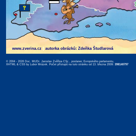
www.zverina.cz
|
autorka obrázků: Zdeňka Študlarová
© 2004 - 2026 Doc. MUDr. Jaroslav Zvěřina CSc., poslanec Evropského parlamentu,
XHTML
&
CSS
by
Lubor Mrázek
. Počet přístupů na tuto stránku od 13. března 2009:
398140797