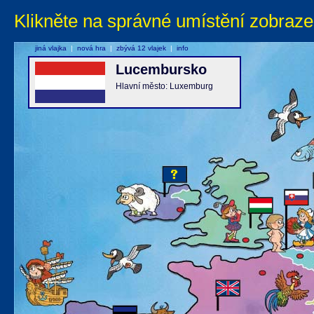
Klikněte na správné umístění zobraze
jiná vlajka
|
nová hra
|
zbývá 12 vlajek
|
info
Lucembursko
Hlavní město: Luxemburg