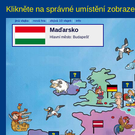
Klikněte na správné umístění zobraze
jiná vlajka
|
nová hra
|
zbývá 10 vlajek
|
info
Maďarsko
Hlavní město: Budapešť