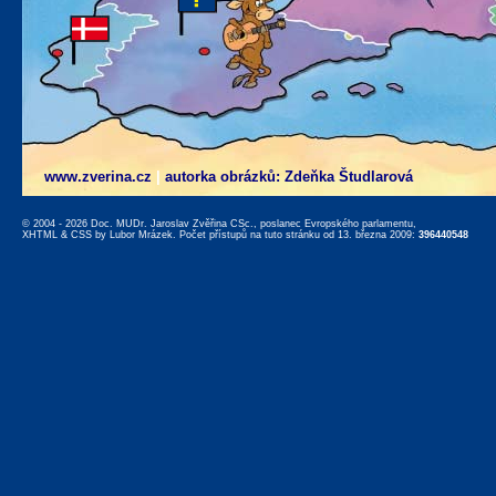
www.zverina.cz
|
autorka obrázků: Zdeňka Študlarová
© 2004 - 2026 Doc. MUDr. Jaroslav Zvěřina CSc., poslanec Evropského parlamentu,
XHTML
&
CSS
by
Lubor Mrázek
. Počet přístupů na tuto stránku od 13. března 2009:
396440548