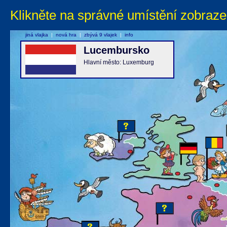
Klikněte na správné umístění zobraze
jiná vlajka
|
nová hra
|
zbývá 9 vlajek
|
info
Lucembursko
Hlavní město: Luxemburg