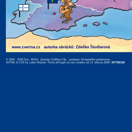
www.zverina.cz
|
autorka obrázků: Zdeňka Študlarová
© 2004 - 2026 Doc. MUDr. Jaroslav Zvěřina CSc., poslanec Evropského parlamentu,
XHTML
&
CSS
by
Lubor Mrázek
. Počet přístupů na tuto stránku od 13. března 2009:
397786168