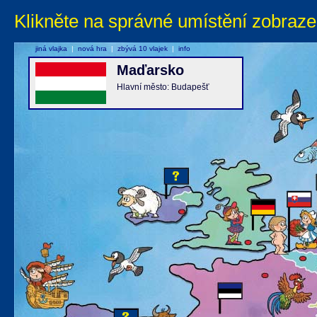
Klikněte na správné umístění zobraze
jiná vlajka
|
nová hra
|
zbývá 10 vlajek
|
info
Maďarsko
Hlavní město: Budapešť