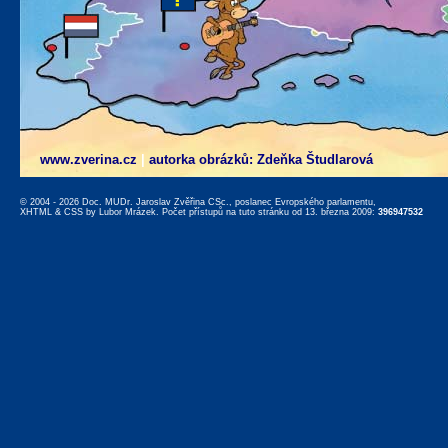
www.zverina.cz
|
autorka obrázků: Zdeňka Študlarová
© 2004 - 2026 Doc. MUDr. Jaroslav Zvěřina CSc., poslanec Evropského parlamentu,
XHTML
&
CSS
by
Lubor Mrázek
. Počet přístupů na tuto stránku od 13. března 2009:
396947532