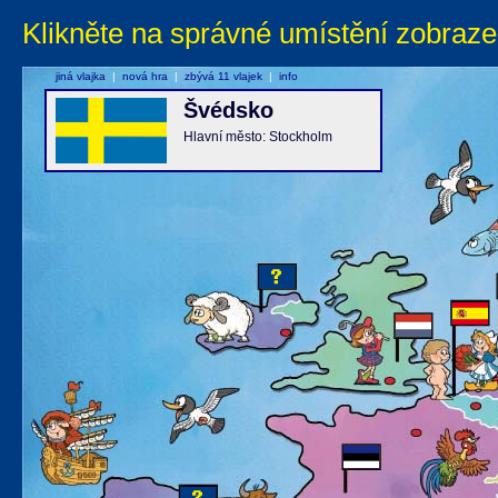
Klikněte na správné umístění zobraze
jiná vlajka
|
nová hra
|
zbývá 11 vlajek
|
info
Švédsko
Hlavní město: Stockholm