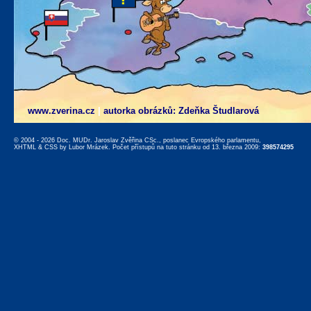
www.zverina.cz
|
autorka obrázků: Zdeňka Študlarová
© 2004 - 2026 Doc. MUDr. Jaroslav Zvěřina CSc., poslanec Evropského parlamentu,
XHTML
&
CSS
by
Lubor Mrázek
. Počet přístupů na tuto stránku od 13. března 2009:
398574295