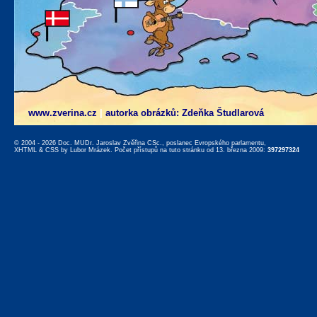
www.zverina.cz
|
autorka obrázků: Zdeňka Študlarová
© 2004 - 2026 Doc. MUDr. Jaroslav Zvěřina CSc., poslanec Evropského parlamentu,
XHTML
&
CSS
by
Lubor Mrázek
. Počet přístupů na tuto stránku od 13. března 2009:
397297324