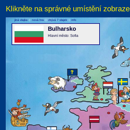
Klikněte na správné umístění zobraze
jiná vlajka
|
nová hra
|
zbývá 7 vlajek
|
info
Bulharsko
Hlavní město: Sofia