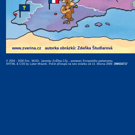
www.zverina.cz
|
autorka obrázků: Zdeňka Študlarová
© 2004 - 2026 Doc. MUDr. Jaroslav Zvěřina CSc., poslanec Evropského parlamentu,
XHTML
&
CSS
by
Lubor Mrázek
. Počet přístupů na tuto stránku od 13. března 2009:
398034717