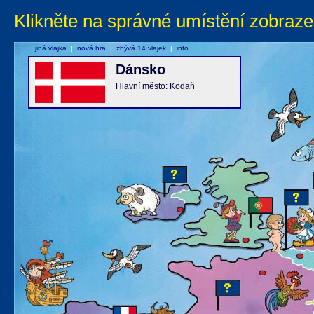
Klikněte na správné umístění zobraze
jiná vlajka
|
nová hra
|
zbývá 14 vlajek
|
info
Dánsko
Hlavní město: Kodaň