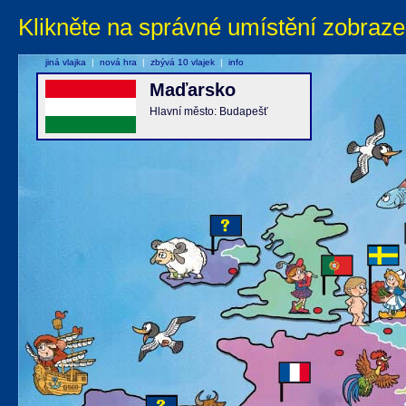
Klikněte na správné umístění zobraze
jiná vlajka
|
nová hra
|
zbývá 10 vlajek
|
info
Maďarsko
Hlavní město: Budapešť