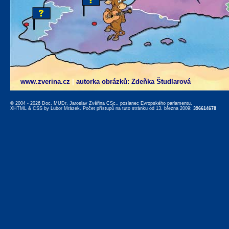
www.zverina.cz
|
autorka obrázků: Zdeňka Študlarová
© 2004 - 2026 Doc. MUDr. Jaroslav Zvěřina CSc., poslanec Evropského parlamentu,
XHTML
&
CSS
by
Lubor Mrázek
. Počet přístupů na tuto stránku od 13. března 2009:
396614678