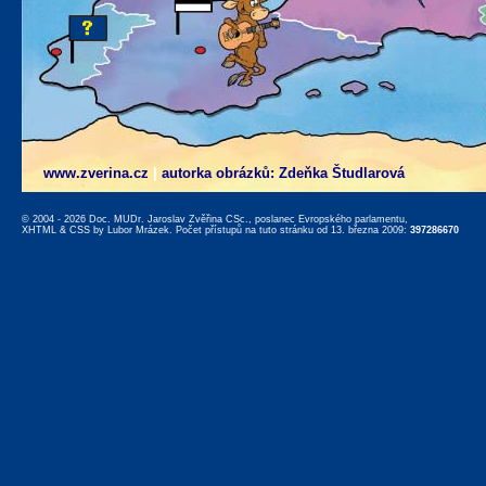
www.zverina.cz
|
autorka obrázků: Zdeňka Študlarová
© 2004 - 2026 Doc. MUDr. Jaroslav Zvěřina CSc., poslanec Evropského parlamentu,
XHTML
&
CSS
by
Lubor Mrázek
. Počet přístupů na tuto stránku od 13. března 2009:
397286670