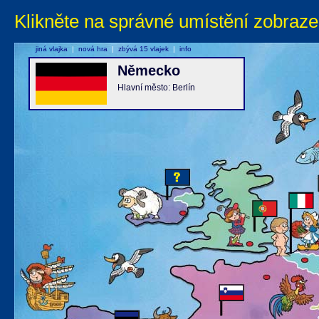
Klikněte na správné umístění zobraze
jiná vlajka
|
nová hra
|
zbývá 15 vlajek
|
info
Německo
Hlavní město: Berlín