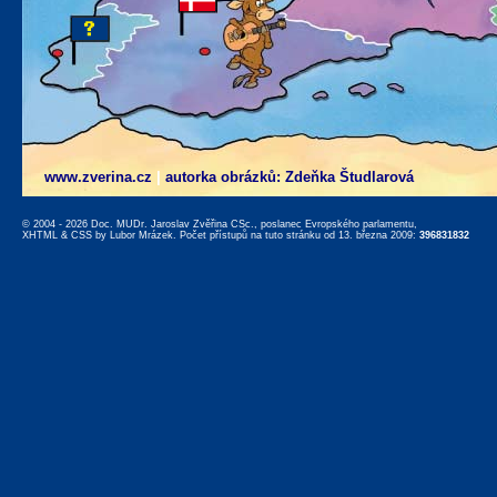
www.zverina.cz
|
autorka obrázků: Zdeňka Študlarová
© 2004 - 2026 Doc. MUDr. Jaroslav Zvěřina CSc., poslanec Evropského parlamentu,
XHTML
&
CSS
by
Lubor Mrázek
. Počet přístupů na tuto stránku od 13. března 2009:
396831832