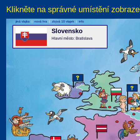
Klikněte na správné umístění zobraze
jiná vlajka
|
nová hra
|
zbývá 10 vlajek
|
info
Slovensko
Hlavní město: Bratislava