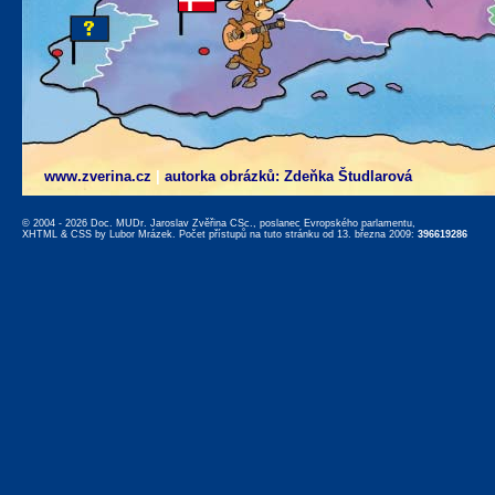
www.zverina.cz
|
autorka obrázků: Zdeňka Študlarová
© 2004 - 2026 Doc. MUDr. Jaroslav Zvěřina CSc., poslanec Evropského parlamentu,
XHTML
&
CSS
by
Lubor Mrázek
. Počet přístupů na tuto stránku od 13. března 2009:
396619286