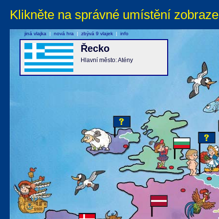
Klikněte na správné umístění zobraze
jiná vlajka
|
nová hra
|
zbývá 9 vlajek
|
info
Řecko
Hlavní město: Atény