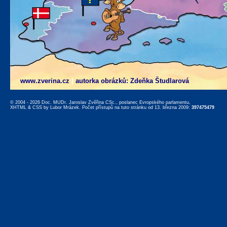
www.zverina.cz
|
autorka obrázků: Zdeňka Študlarová
© 2004 - 2026 Doc. MUDr. Jaroslav Zvěřina CSc., poslanec Evropského parlamentu,
XHTML
&
CSS
by
Lubor Mrázek
. Počet přístupů na tuto stránku od 13. března 2009:
397475479