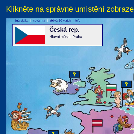
Klikněte na správné umístění zobraze
jiná vlajka
|
nová hra
|
zbývá 10 vlajek
|
info
Česká rep.
Hlavní město: Praha