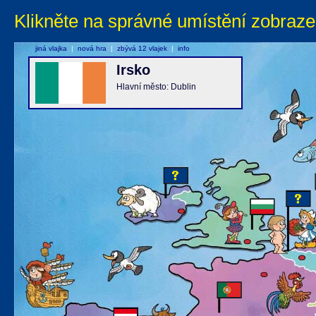
Klikněte na správné umístění zobraze
jiná vlajka
|
nová hra
|
zbývá 12 vlajek
|
info
Irsko
Hlavní město: Dublin