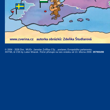
www.zverina.cz
|
autorka obrázků: Zdeňka Študlarová
© 2004 - 2026 Doc. MUDr. Jaroslav Zvěřina CSc., poslanec Evropského parlamentu,
XHTML
&
CSS
by
Lubor Mrázek
. Počet přístupů na tuto stránku od 13. března 2009:
397900498